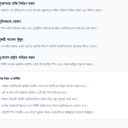
আপনার বাজি নির্ধারণ করুন
প্রথমে গেম ইন্টারফেস থেকে আপনার পছন্দমতো বাজির পরিমাণ নির্বাচন করুন এবং নিশ্চিত করুন।
রিলগুলো ঘোরান
স্পিন বাটনে ক্লিক করুন এবং রোমান্টিক হলিডেসের রঙিন প্রতীকগুলো মেলানোর চেষ্টা করুন।
জয়ী সংকেত খুঁজুন
পে-লাইন বরাবর একই ধরণের প্রতীক মিললে আপনি তাৎক্ষণিকভাবে পুরস্কার জিতে নেবেন।
বোনাস রাউন্ড সক্রিয় করুন
নির্দিষ্ট সংখ্যক স্ক্যাটার প্রতীক পেলে বিশেষ ফ্রি স্পিন এবং বোনাস রাউন্ডে প্রবেশ করুন।
ার নিয়ম ও বৈশিষ্ট্য
ওয়াইল্ড প্রতীকগুলি স্ক্যাটার ব্যতীত অন্য সব প্রতীকের বিকল্প হিসেবে কাজ করে।
৩টি বা তার বেশি স্ক্যাটার প্রতীক ১০টি ফ্রি স্পিন ট্রিগার করে।
টাম্বল ফিচারটি বিজয়ী প্রতীকগুলিকে সরিয়ে দিয়ে নতুন সুযোগ তৈরি করে।
সর্বোচ্চ জ্যাকপট জিততে হলে নির্দিষ্ট কম্বিনেশনে বিরল প্রতীকগুলো মেলাতে হবে।
প্রতিটি স্পিন স্বাধীন এবং সম্পূর্ণ র‍্যান্ডম নম্বর জেনারেটরের (RNG) মাধ্যমে নিয়ন্ত্রিত।