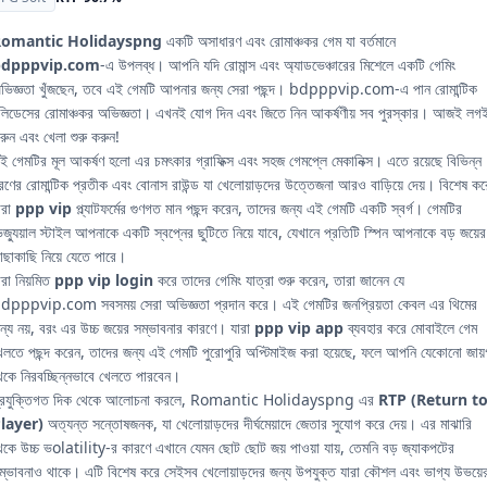
omantic Holidayspng
একটি অসাধারণ এবং রোমাঞ্চকর গেম যা বর্তমানে
bdpppvip.com
-এ উপলব্ধ। আপনি যদি রোমান্স এবং অ্যাডভেঞ্চারের মিশেলে একটি গেমিং
ভিজ্ঞতা খুঁজছেন, তবে এই গেমটি আপনার জন্য সেরা পছন্দ। bdpppvip.com-এ পান রোমান্টিক
লিডেসের রোমাঞ্চকর অভিজ্ঞতা। এখনই যোগ দিন এবং জিতে নিন আকর্ষণীয় সব পুরস্কার। আজই লগ
রুন এবং খেলা শুরু করুন!
ই গেমটির মূল আকর্ষণ হলো এর চমৎকার গ্রাফিক্স এবং সহজ গেমপ্লে মেকানিক্স। এতে রয়েছে বিভিন্ন
রণের রোমান্টিক প্রতীক এবং বোনাস রাউন্ড যা খেলোয়াড়দের উত্তেজনা আরও বাড়িয়ে দেয়। বিশেষ কর
ারা
ppp vip
প্ল্যাটফর্মের গুণগত মান পছন্দ করেন, তাদের জন্য এই গেমটি একটি স্বর্গ। গেমটির
িজ্যুয়াল স্টাইল আপনাকে একটি স্বপ্নের ছুটিতে নিয়ে যাবে, যেখানে প্রতিটি স্পিন আপনাকে বড় জয়ের
াছাকাছি নিয়ে যেতে পারে।
ারা নিয়মিত
ppp vip login
করে তাদের গেমিং যাত্রা শুরু করেন, তারা জানেন যে
dpppvip.com সবসময় সেরা অভিজ্ঞতা প্রদান করে। এই গেমটির জনপ্রিয়তা কেবল এর থিমের
ন্য নয়, বরং এর উচ্চ জয়ের সম্ভাবনার কারণে। যারা
ppp vip app
ব্যবহার করে মোবাইলে গেম
েলতে পছন্দ করেন, তাদের জন্য এই গেমটি পুরোপুরি অপ্টিমাইজ করা হয়েছে, ফলে আপনি যেকোনো জায়
েকে নিরবচ্ছিন্নভাবে খেলতে পারবেন।
্রযুক্তিগত দিক থেকে আলোচনা করলে, Romantic Holidayspng এর
RTP (Return t
layer)
অত্যন্ত সন্তোষজনক, যা খেলোয়াড়দের দীর্ঘমেয়াদে জেতার সুযোগ করে দেয়। এর মাঝারি
েকে উচ্চ ভolatility-র কারণে এখানে যেমন ছোট ছোট জয় পাওয়া যায়, তেমনি বড় জ্যাকপটের
ম্ভাবনাও থাকে। এটি বিশেষ করে সেইসব খেলোয়াড়দের জন্য উপযুক্ত যারা কৌশল এবং ভাগ্য উভয়ে