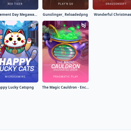
Judgement Day Megaways™png
Gunslinger_ Reloadedpng
Wonderful Christma
appy Lucky Catspng
The Magic Cauldron - Enchanted Brewpng