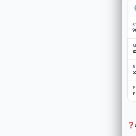
R
9
M
x
R
5
P
P
❓