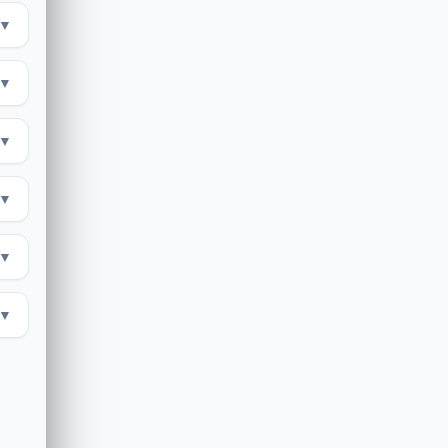
▼
▼
▼
▼
▼
▼