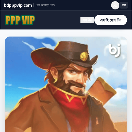
bdpppvip.com
সেরা অনলাইন গেমিং
ভাষা
লগ ইন
এখনই যোগ দিন