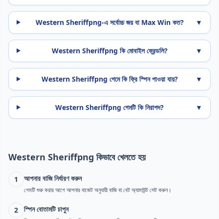
Western Sheriffpng-এ সর্বোচ্চ জয় বা Max Win কত?
▼
Western Sheriffpng কি মোবাইল ফ্রেন্ডলি?
▼
Western Sheriffpng গেমে কি ফ্রি স্পিন পাওয়া যায়?
▼
Western Sheriffpng গেমটি কি নিরাপদ?
▼
Western Sheriffpng কিভাবে খেলতে হয়
আপনার বাজি নির্ধারণ করুন
1
গেমটি শুরু করার আগে আপনার বাজেট অনুযায়ী বাজি বা বেট অ্যামাউন্ট সেট করুন।
স্পিন বোতামটি চাপুন
2