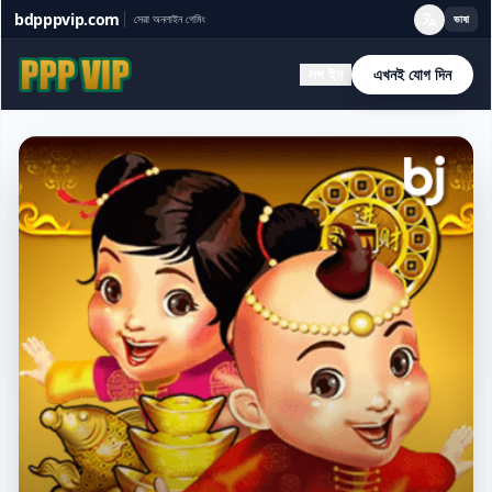
bdpppvip.com
সেরা অনলাইন গেমিং
ভাষা
লগ ইন
এখনই যোগ দিন