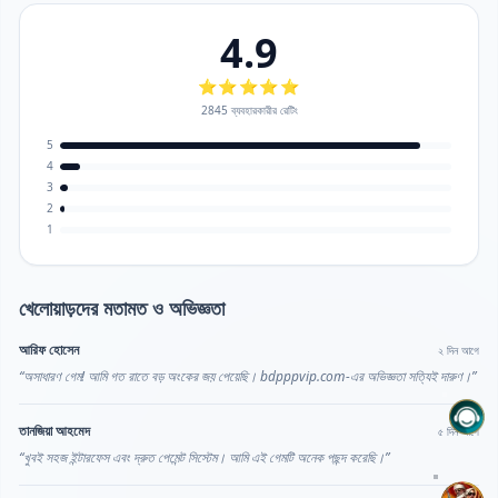
4.9
⭐⭐⭐⭐⭐
2845 ব্যবহারকারীর রেটিং
5
4
3
2
1
খেলোয়াড়দের মতামত ও অভিজ্ঞতা
আরিফ হোসেন
২ দিন আগে
“অসাধারণ গেম! আমি গত রাতে বড় অংকের জয় পেয়েছি। bdpppvip.com-এর অভিজ্ঞতা সত্যিই দারুণ।”
তানজিয়া আহমেদ
৫ দিন আগে
“খুবই সহজ ইন্টারফেস এবং দ্রুত পেমেন্ট সিস্টেম। আমি এই গেমটি অনেক পছন্দ করেছি।”
4704