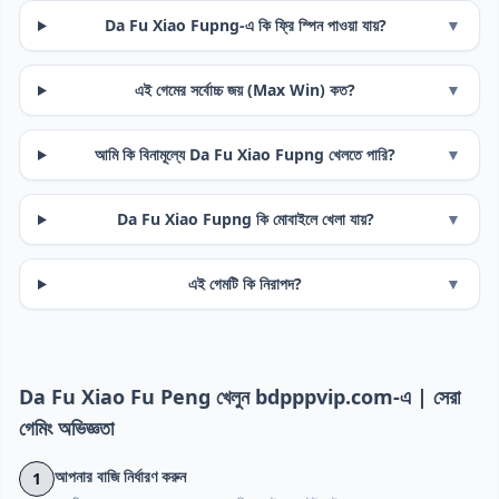
Da Fu Xiao Fupng-এ কি ফ্রি স্পিন পাওয়া যায়?
▼
এই গেমের সর্বোচ্চ জয় (Max Win) কত?
▼
আমি কি বিনামূল্যে Da Fu Xiao Fupng খেলতে পারি?
▼
Da Fu Xiao Fupng কি মোবাইলে খেলা যায়?
▼
এই গেমটি কি নিরাপদ?
▼
Da Fu Xiao Fu Peng খেলুন bdpppvip.com-এ | সেরা
গেমিং অভিজ্ঞতা
আপনার বাজি নির্ধারণ করুন
1