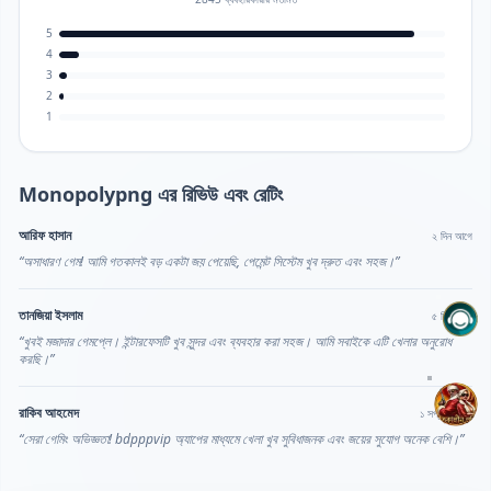
5
4
3
2
1
Monopolypng এর রিভিউ এবং রেটিং
আরিফ হাসান
২ দিন আগে
“অসাধারণ গেম! আমি গতকালই বড় একটা জয় পেয়েছি, পেমেন্ট সিস্টেম খুব দ্রুত এবং সহজ।”
তানজিয়া ইসলাম
৫ দিন আগে
“খুবই মজাদার গেমপ্লে। ইন্টারফেসটি খুব সুন্দর এবং ব্যবহার করা সহজ। আমি সবাইকে এটি খেলার অনুরোধ
করছি।”
4704
রাকিব আহমেদ
১ সপ্তাহ আগে
“সেরা গেমিং অভিজ্ঞতা! bdpppvip অ্যাপের মাধ্যমে খেলা খুব সুবিধাজনক এবং জয়ের সুযোগ অনেক বেশি।”