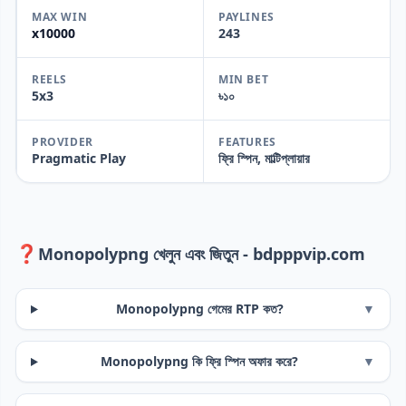
MAX WIN
PAYLINES
x10000
243
REELS
MIN BET
5x3
৳১০
PROVIDER
FEATURES
Pragmatic Play
ফ্রি স্পিন, মাল্টিপ্লায়ার
❓
Monopolypng খেলুন এবং জিতুন - bdpppvip.com
Monopolypng গেমের RTP কত?
▼
Monopolypng কি ফ্রি স্পিন অফার করে?
▼