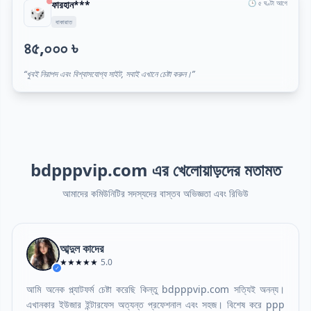
ফারহান***
🕒 ৫ ঘণ্টা আগে
🎲
বাকারাত
৪৫,০০০ ৳
“খুবই নিরাপদ এবং বিশ্বাসযোগ্য সাইট, সবাই এখানে চেষ্টা করুন।”
bdpppvip.com এর খেলোয়াড়দের মতামত
আমাদের কমিউনিটির সদস্যদের বাস্তব অভিজ্ঞতা এবং রিভিউ
আব্দুল কাদের
★★★★★
5.0
✓
আমি অনেক প্ল্যাটফর্ম চেষ্টা করেছি কিন্তু bdpppvip.com সত্যিই অনন্য।
এখানকার ইউজার ইন্টারফেস অত্যন্ত প্রফেশনাল এবং সহজ। বিশেষ করে ppp