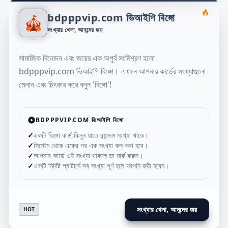
🔥
bdpppvip.com ভিআইপি বিঙ্গো
🎪
সংখ্যার খেলা, আনন্দের জয়
সামাজিক বিনোদন এবং জয়ের এক অপূর্ব সংমিশ্রণ হলো
bdpppvip.com ভিআইপি বিঙ্গো। এখানে আপনার কার্ডের সংখ্যাগুলো
মেলান এবং চিৎকার করে বলুন 'বিঙ্গো'!
BDPPPVIP.COM ভিআইপি বিঙ্গো
একটি বিঙ্গো কার্ড কিনুন যাতে র‍্যান্ডম সংখ্যা থাকে।
সিস্টেম থেকে একের পর এক সংখ্যা কল করা হবে।
আপনার কার্ডে ওই সংখ্যা থাকলে তা মার্ক করুন।
একটি নির্দিষ্ট প্যাটার্নে সব সংখ্যা পূর্ণ হলে আপনি জয়ী হবেন।
সংখ্যার খেলা, আনন্দের জয়
HOT