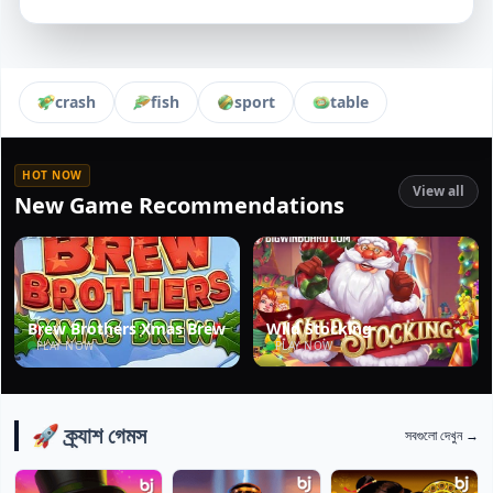
crash
fish
sport
table
HOT NOW
View all
New Game Recommendations
Brew Brothers Xmas Brew
Wild Stocking
PLAY NOW
PLAY NOW
🚀 ক্র্যাশ গেমস
সবগুলো দেখুন →