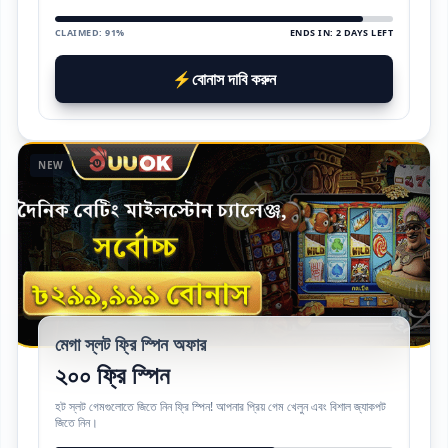
CLAIMED: 91%
ENDS IN: 2 DAYS LEFT
⚡
বোনাস দাবি করুন
NEW
মেগা স্লট ফ্রি স্পিন অফার
২০০ ফ্রি স্পিন
হট স্লট গেমগুলোতে জিতে নিন ফ্রি স্পিন! আপনার প্রিয় গেম খেলুন এবং বিশাল জ্যাকপট
জিতে নিন।