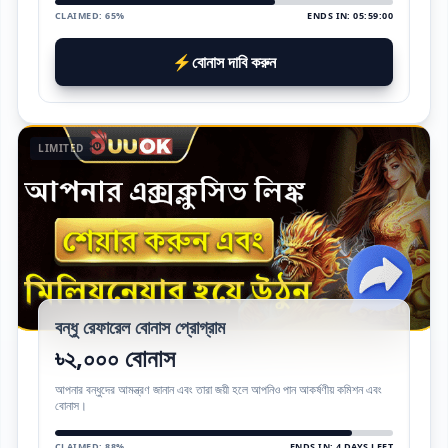
CLAIMED: 65%
ENDS IN: 05:59:00
⚡
বোনাস দাবি করুন
LIMITED
বন্ধু রেফারেল বোনাস প্রোগ্রাম
৳২,০০০ বোনাস
আপনার বন্ধুদের আমন্ত্রণ জানান এবং তারা জয়ী হলে আপনিও পান আকর্ষণীয় কমিশন এবং
বোনাস।
CLAIMED: 88%
ENDS IN: 4 DAYS LEFT