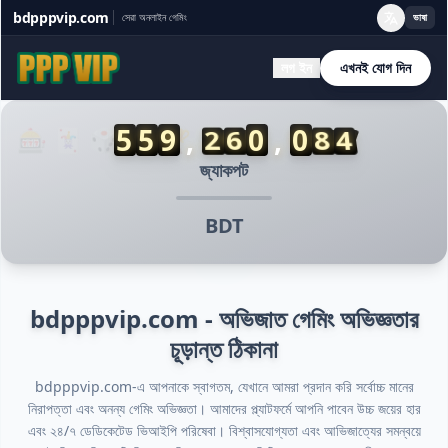
29/06/2026 খা*** উত্তোলন সফল 12,500 BDT ✅
bdpppvip.com
সেরা অনলাইন গেমিং
ভাষা
29/06/2026 সর*** জিতেছেন 36,500 BDT 🏆
29/06/2026 মৃ*** বোনাস পেয়েছেন 1,700 BDT ✨
লগ ইন
এখনই যোগ দিন
29/06/2026 চৌ*** রিবেট পেয়েছেন 450 BDT 💵
29/06/2026 সর্*** জ্যাকপট জিতেছেন 59,000 BDT 🎰
bdpppvip.com-
29/06/2026 মো*** বোনাস পেয়েছেন 2,200 BDT 🎉
5
5
9
,
2
9
2
,
0
0
4
🎰 🃏 🎲 💰 🏆
এর সাথে জিতুন বড়
🏆
29/06/2026 খা*** উত্তোলন সফল 12,500 BDT ✅
29/06/2026 সা*** বোনাস পেয়েছেন 1,800 BDT ✨
জ্যাকপট
29/06/2026 চৌধ*** বোনাস পেয়েছেন 2,050 BDT ✨
29/06/2026 মোল*** জ্যাকপট জিতেছেন 31,000 BDT 💥
BDT
29/06/2026 চৌধু*** জিতেছেন 7,500 BDT 🔥
29/06/2026 আখ*** রিবেট পেয়েছেন 950 BDT 🔄
29/06/2026 খান*** জিতেছেন 31,000 BDT 💰
29/06/2026 শে*** বোনাস পেয়েছেন 2,050 BDT 🎁
bdpppvip.com - অভিজাত গেমিং অভিজ্ঞতার
29/06/2026 সাহ*** জিতেছেন 19,000 BDT 🏆
চূড়ান্ত ঠিকানা
29/06/2026 শেখ*** রিবেট পেয়েছেন 1,550 BDT 💵
29/06/2026 মোল্*** উত্তোলন সফল 6,900 BDT 🏦
bdpppvip.com-এ আপনাকে স্বাগতম, যেখানে আমরা প্রদান করি সর্বোচ্চ মানের
29/06/2026 তা*** রিবেট পেয়েছেন 1,550 BDT 🔄
নিরাপত্তা এবং অনন্য গেমিং অভিজ্ঞতা। আমাদের প্ল্যাটফর্মে আপনি পাবেন উচ্চ জয়ের হার
29/06/2026 হো*** জিতেছেন 4,000 BDT 🔥
এবং ২৪/৭ ডেডিকেটেড ভিআইপি পরিষেবা। বিশ্বাসযোগ্যতা এবং আভিজাত্যের সমন্বয়ে
29/06/2026 রহ*** উত্তোলন সফল 11,300 BDT 💸