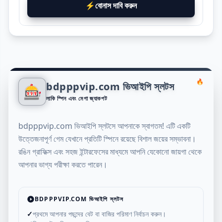
⚡
বোনাস দাবি করুন
🔥
bdpppvip.com ভিআইপি স্লটস
🎰
লাকি স্পিন এবং মেগা জ্যাকপট
bdpppvip.com ভিআইপি স্লটসে আপনাকে স্বাগতম! এটি একটি
উত্তেজনাপূর্ণ গেম যেখানে প্রতিটি স্পিনে রয়েছে বিশাল জয়ের সম্ভাবনা।
রঙিন গ্রাফিক্স এবং সহজ ইন্টারফেসের মাধ্যমে আপনি যেকোনো জায়গা থেকে
আপনার ভাগ্য পরীক্ষা করতে পারেন।
BDPPPVIP.COM ভিআইপি স্লটস
প্রথমে আপনার পছন্দের বেট বা বাজির পরিমাণ নির্বাচন করুন।