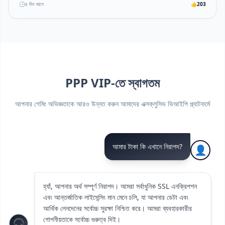
🕒
৪ দিন আগে
👍
203
PPP VIP-তে স্বাগতম
আপনার গেমিং অভিজ্ঞতাকে আরও উন্নত করুন আমাদের এক্সক্লুসিভ ভিআইপি প্ল্যাটফর্মে
আমার টাকা কি এখানে নিরাপদ?
👤
হ্যাঁ, আপনার অর্থ সম্পূর্ণ নিরাপদ। আমরা সর্বাধুনিক SSL এনক্রিপশন
এবং আন্তর্জাতিক লাইসেন্সিং মান মেনে চলি, যা আপনার ডেটা এবং
আর্থিক লেনদেনের সর্বোচ্চ সুরক্ষা নিশ্চিত করে। আমরা ব্যবহারকারীর
গোপনীয়তাকে সর্বোচ্চ গুরুত্ব দিই।
🎧