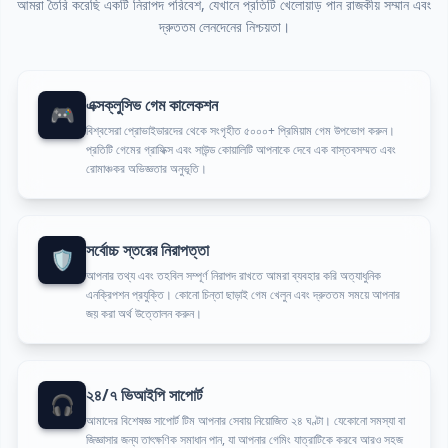
আমরা তৈরি করেছি একটি নিরাপদ পরিবেশ, যেখানে প্রতিটি খেলোয়াড় পান রাজকীয় সম্মান এবং
29/06/2026 মি*** জ্যাকপট জিতেছেন 66,000 BDT 💥
দ্রুততম লেনদেনের নিশ্চয়তা।
29/06/2026 চৌধুর*** জ্যাকপট জিতেছেন 127,000 BDT 🚀
29/06/2026 মোল্ল*** রিবেট পেয়েছেন 700 BDT 🎊
29/06/2026 মৃধ*** জিতেছেন 28,000 BDT 🏆
এক্সক্লুসিভ গেম কালেকশন
🎮
29/06/2026 মজ*** জিতেছেন 14,000 BDT 💰
বিশ্বসেরা প্রোভাইডারদের থেকে সংগৃহীত ৫০০০+ প্রিমিয়াম গেম উপভোগ করুন।
29/06/2026 মিয*** বোনাস পেয়েছেন 800 BDT 🎉
প্রতিটি গেমের গ্রাফিক্স এবং সাউন্ড কোয়ালিটি আপনাকে দেবে এক বাস্তবসম্মত এবং
29/06/2026 সাহা*** উত্তোলন সফল 15,400 BDT 🏦
রোমাঞ্চকর অভিজ্ঞতার অনুভূতি।
29/06/2026 রহম*** জিতেছেন 5,500 BDT 🔥
29/06/2026 মণ*** বোনাস পেয়েছেন 350 BDT 🎉
29/06/2026 হোস*** রিবেট পেয়েছেন 1,550 BDT 💵
সর্বোচ্চ স্তরের নিরাপত্তা
🛡️
29/06/2026 চৌধুরী*** জ্যাকপট জিতেছেন 77,000 BDT 💥
আপনার তথ্য এবং তহবিল সম্পূর্ণ নিরাপদ রাখতে আমরা ব্যবহার করি অত্যাধুনিক
29/06/2026 মণ্*** বোনাস পেয়েছেন 1,600 BDT 🎉
এনক্রিপশন প্রযুক্তি। কোনো চিন্তা ছাড়াই গেম খেলুন এবং দ্রুততম সময়ে আপনার
29/06/2026 সি*** বোনাস পেয়েছেন 1,700 BDT 🎉
জয় করা অর্থ উত্তোলন করুন।
29/06/2026 ভু*** জ্যাকপট জিতেছেন 104,000 BDT 🎰
29/06/2026 সিক*** জিতেছেন 37,000 BDT 🔥
29/06/2026 সিকদ*** রিবেট পেয়েছেন 900 BDT 🔄
২৪/৭ ভিআইপি সাপোর্ট
🎧
29/06/2026 চৌধুরীজ*** জিতেছেন 29,500 BDT 💰
আমাদের বিশেষজ্ঞ সাপোর্ট টিম আপনার সেবায় নিয়োজিত ২৪ ঘণ্টা। যেকোনো সমস্যা বা
29/06/2026 মণ্ড*** জিতেছেন 26,500 BDT 🏆
জিজ্ঞাসার জন্য তাৎক্ষণিক সমাধান পান, যা আপনার গেমিং যাত্রাটিকে করবে আরও সহজ