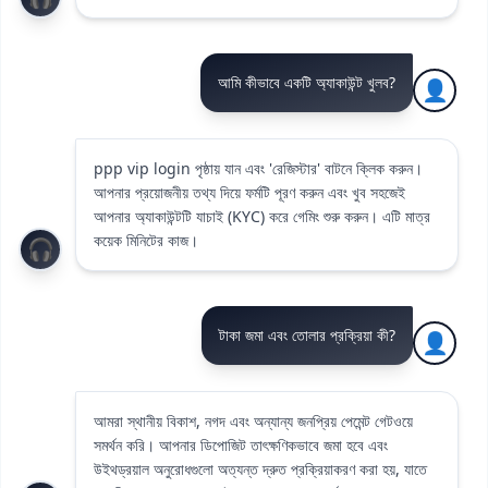
আমি কীভাবে একটি অ্যাকাউন্ট খুলব?
👤
ppp vip login পৃষ্ঠায় যান এবং 'রেজিস্টার' বাটনে ক্লিক করুন।
আপনার প্রয়োজনীয় তথ্য দিয়ে ফর্মটি পূরণ করুন এবং খুব সহজেই
আপনার অ্যাকাউন্টটি যাচাই (KYC) করে গেমিং শুরু করুন। এটি মাত্র
কয়েক মিনিটের কাজ।
🎧
টাকা জমা এবং তোলার প্রক্রিয়া কী?
👤
আমরা স্থানীয় বিকাশ, নগদ এবং অন্যান্য জনপ্রিয় পেমেন্ট গেটওয়ে
সমর্থন করি। আপনার ডিপোজিট তাৎক্ষণিকভাবে জমা হবে এবং
উইথড্রয়াল অনুরোধগুলো অত্যন্ত দ্রুত প্রক্রিয়াকরণ করা হয়, যাতে