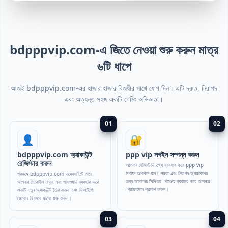
bdpppvip.com-এ জিতে নেওয়া শুরু করুন মাত্র
৬টি ধাপে
আজই bdpppvip.com-এর হাজার হাজার বিজয়ীর সাথে যোগ দিন। এটি দ্রুত, নিরাপদ
এবং অত্যন্ত সহজ একটি গেমিং অভিজ্ঞতা।
01
02
👤
🔐
bdpppvip.com অ্যাকাউন্ট
ppp vip লগইন সম্পন্ন করুন
রেজিস্টার করুন
আপনার রেজিস্টার্ড তথ্য ব্যবহার করে ppp vip
লগইন অপশনে যান। দ্রুত এবং নিরাপদ অ্যাক্সেসের
প্রথমে bdpppvip.com ওয়েবসাইটে গিয়ে
জন্য আমাদের সিকিউর গেটওয়ে ব্যবহার করে আপনার
আপনার মোবাইল নম্বর এবং পাসওয়ার্ড ব্যবহার করে
প্রোফাইলে প্রবেশ করুন।
একটি নতুন অ্যাকাউন্ট তৈরি করুন এবং ভিআইপি
মেম্বার হিসেবে যাত্রা শুরু করুন।
03
04