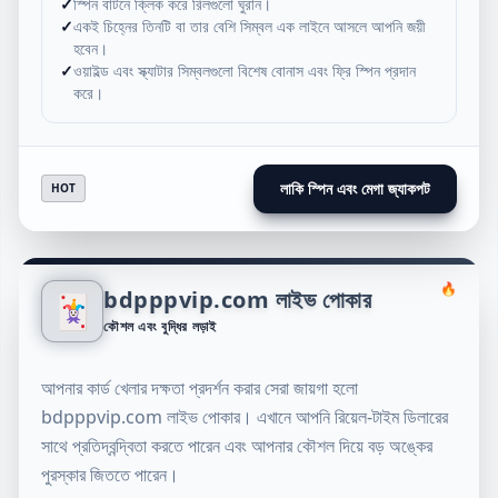
স্পিন বাটনে ক্লিক করে রিলগুলো ঘুরান।
একই চিহ্নের তিনটি বা তার বেশি সিম্বল এক লাইনে আসলে আপনি জয়ী
হবেন।
ওয়াইল্ড এবং স্ক্যাটার সিম্বলগুলো বিশেষ বোনাস এবং ফ্রি স্পিন প্রদান
করে।
লাকি স্পিন এবং মেগা জ্যাকপট
HOT
🔥
bdpppvip.com লাইভ পোকার
🃏
কৌশল এবং বুদ্ধির লড়াই
আপনার কার্ড খেলার দক্ষতা প্রদর্শন করার সেরা জায়গা হলো
bdpppvip.com লাইভ পোকার। এখানে আপনি রিয়েল-টাইম ডিলারের
সাথে প্রতিদ্বন্দ্বিতা করতে পারেন এবং আপনার কৌশল দিয়ে বড় অঙ্কের
পুরস্কার জিততে পারেন।