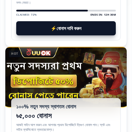
নগদ ফেরত।
CLAIMED: 72%
ENDS IN: 12H 30M
⚡
বোনাস দাবি করুন
HOT
১০০% নতুন সদস্য স্বাগতম বোনাস
৳৫,০০০ বোনাস
আজই সাইন আপ করুন এবং আপনার প্রথম ডিপোজিটে দ্বিগুণ বোনাস পান। স্লট এবং
লাইভ ক্যাসিনোতে ব্যবহারযোগ্য।