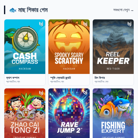
🐟 মাছ শিকার গেম
সবগুলো দেখুন →
ক্যাশ কম্পাস
স্পুকি স্কেয়ারি স্ক্র্যাচি
রিল কিপার
প্রাগমাটিক প্লে
প্রাগমাটিক প্লে
প্রাগমাটিক প্লে