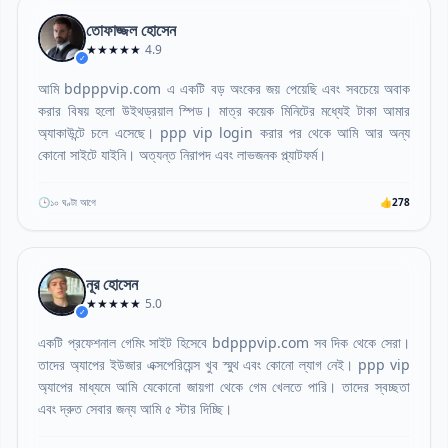
তোফাজ্জল হোসেন
★★★★★
4.9
✓
আমি bdpppvip.com এ একটি বড় অংকের জয় পেয়েছি এবং সবচেয়ে অবাক
করার বিষয় হলো উইথড্রয়াল স্পিড। মাত্র কয়েক মিনিটের মধ্যেই টাকা আমার
অ্যাকাউন্টে চলে এসেছে। ppp vip login করার পর থেকে আমি আর অন্য
কোনো সাইটে যাইনি। অত্যন্ত নিরাপদ এবং লাভজনক প্ল্যাটফর্ম।
🕒
১০ ঘণ্টা আগে
👍
278
নূর হোসেন
★★★★★
5.0
✓
একটি প্রফেশনাল গেমিং সাইট হিসেবে bdpppvip.com সব দিক থেকে সেরা।
তাদের অ্যাপের ইউজার এক্সপেরিয়েন্স খুব স্মুথ এবং কোনো ল্যাগ নেই। ppp vip
অ্যাপের মাধ্যমে আমি যেকোনো জায়গা থেকে গেম খেলতে পারি। তাদের স্বচ্ছতা
এবং দ্রুত সেবার জন্য আমি ৫ স্টার দিচ্ছি।