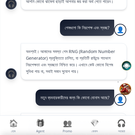
আপনি কোনো ঝামেলা ছাড়াই আপনার জয় করা অর্থ পেতে পারেন।
🎧
গেমগুলো কি নিরপেক্ষ এবং স্বচ্ছ?
👤
অবশ্যই। আমাদের সমস্ত গেম RNG (Random Number
Generator) প্রযুক্তিতে চালিত, যা প্রতিটি রাউন্ডে শতভাগ
নিরপেক্ষতা এবং স্বচ্ছতা নিশ্চিত করে। এখানে কেউ কোনো বিশেষ
সুবিধা পায় না, সবাই সমান সুযোগ পায়।
🎧
4704
নতুন ব্যবহারকারীদের জন্য কি কোনো বোনাস আছে?
👤
🏠
🎁
👥
💎
🎧
হ্যাঁ, নতুন সদস্যদের জন্য আমাদের বিশেষ স্বাগতম বোনাস রয়েছে।
এছাড়াও, আমাদের ভিআইপি মেম্বারশিপ প্রোগ্রামের মাধ্যমে আপনি
হোম
Agent
Promo
বোনাস
সহায়তা
নিয়মিত ক্যাশব্যাক, রিওয়ার্ড এবং এক্সক্লুসিভ অফার পাবেন যা আপনার